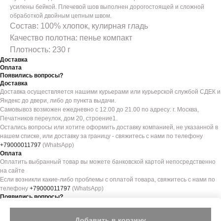
усилены бейкой. Плечевой шов выполнен дорогостоящей и сложной
обработкой двойным цепным швом.
Состав: 100% хлопок, кулирная гладь
Качество полотна: пенье компакт
Плотность: 230 г
Доставка
Оплата
Появились вопросы?
Доставка
Доставка осуществляется нашими курьерами или курьерской службой СДЕК и
Яндекс до двери, либо до пункта выдачи.
Самовывоз возможен ежедневно с 12.00 до 21.00 по адресу: г. Москва,
Печатников переулок, дом 20, строение1.
Остались вопросы или хотите оформить доставку компанией, не указанной в
нашем списке, или доставку за границу - свяжитесь с нами по телефону
+79000011797
(WhatsApp)
Оплата
Оплатить выбранный товар вы можете банковской картой непосредственно
на сайте
Если возникли какие-либо проблемы с оплатой товара, свяжитесь с нами по
телефону
+79000011797
(WhatsApp)
Появились вопросы?
Если вы сомневаетесь в выборе или хотите что-то уточнить - свяжитесь с
нами по телефону
+79000011797
(WhatsApp) и мы ответим на все ваши
Добавить в корзину